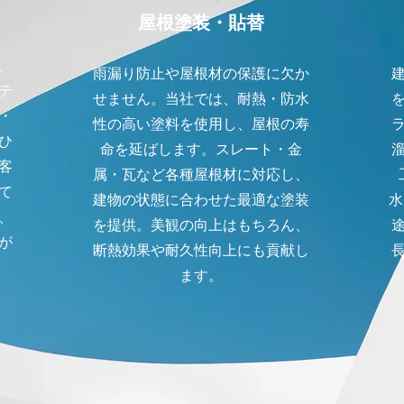
屋根塗装・貼替
、
雨漏り防止や屋根材の保護に欠か
テ
せません。当社では、耐熱・防水
・
性の高い塗料を使用し、屋根の寿
ひ
命を延ばします。スレート・金
客
属・瓦など各種屋根材に対応し、
て
建物の状態に合わせた最適な塗装
水
、
を提供。美観の向上はもちろん、
が
断熱効果や耐久性向上にも貢献し
ます。